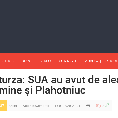
ALITICĂ
OPINII
VIDEO
CONTACTE
ADĂUGAȚI ARTICOL
turza: SUA au avut de ale
 mine și Plahotniuc
87
Opinii
Autor:
newsmdmd
15-01-2020, 21:01
0