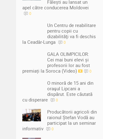
Fălești au lansat un
apel către conducerea Moldovei
0
Un Centru de reabilitare
pentru copii cu
dizabilităţi va fi deschis
la Ceadâr-Lunga
0
GALA OLIMPICILOR:
Cei mai buni elevi și
profesorii lor au fost
premiați la Soroca (Video)
0
O minoră de 15 ani din
oraşul Lipcani a
dispărut. Este căutată
cu disperare
0
Producătorii agricoli din
raionul Ștefan Vodă au
participat la un seminar
informativ
0