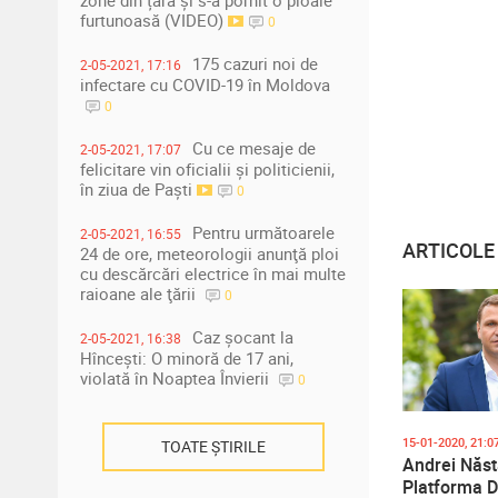
zone din țară și s-a pornit o ploaie
furtunoasă (VIDEO)
0
175 cazuri noi de
2-05-2021, 17:16
infectare cu COVID-19 în Moldova
0
Cu ce mesaje de
2-05-2021, 17:07
felicitare vin oficialii și politicienii,
în ziua de Paști
0
Pentru următoarele
2-05-2021, 16:55
ARTICOL
24 de ore, meteorologii anunţă ploi
cu descărcări electrice în mai multe
raioane ale ţării
0
Caz șocant la
2-05-2021, 16:38
Hîncești: O minoră de 17 ani,
violată în Noaptea Învierii
0
15-01-2020, 21:0
TOATE ȘTIRILE
Andrei Năst
Platforma 