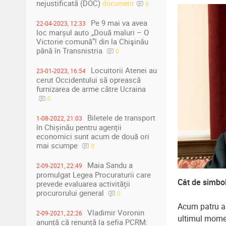
nejustificată (DOC)
document
0
Pe 9 mai va avea
22-04-2023, 12:33
loc marșul auto „Două maluri – O
Victorie comună”! din la Chişinău
până în Transnistria
0
Locuitorii Atenei au
23-01-2023, 16:54
cerut Occidentului să oprească
furnizarea de arme către Ucraina
0
Biletele de transport
1-08-2022, 21:03
în Chișinău pentru agenții
economici sunt acum de două ori
mai scumpe
0
Maia Sandu a
2-09-2021, 22:49
promulgat Legea Procuraturii care
Cât de simboli
prevede evaluarea activității
procurorului general
0
Acum patru an
Vladimir Voronin
2-09-2021, 22:26
ultimul momen
anunță că renunță la șefia PCRM: