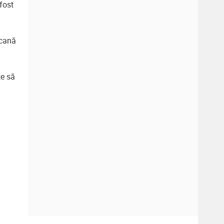
fost
icană
te să