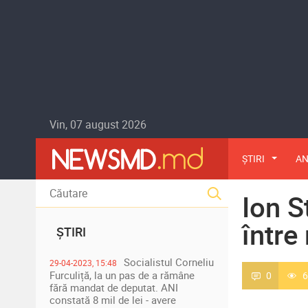
Vin, 07 august 2026
ȘTIRI
AN
Ion S
între
ȘTIRI
Socialistul Corneliu
29-04-2023, 15:48
Furculiță, la un pas de a rămâne
0
6
fără mandat de deputat. ANI
constată 8 mil de lei - avere