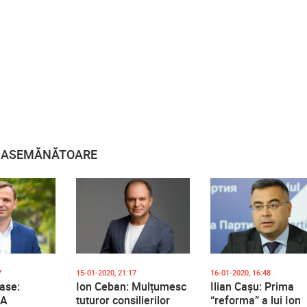
E ASEMĂNĂTOARE
7
15-01-2020, 21:17
16-01-2020, 16:48
ase:
Ion Ceban: Mulțumesc
Ilian Cașu: Prima
DA
tuturor consilierilor
“reforma” a lui Ion