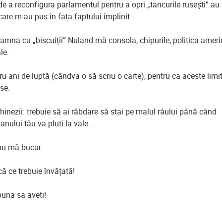
e a reconfigura parlamentul pentru a opri „tancurile rusești” au 
are m-au pus în fața faptului împlinit.
oamna cu „biscuiții” Nuland mă consola, chipurile, politica amer
le.
ru ani de luptă (cândva o să scriu o carte), pentru ca aceste limi
nse.
hinezii: trebuie să ai răbdare să stai pe malul râului până când
nului tău va pluti la vale...
nu mă bucur.
ică ce trebuie învățată!
una sa aveti!