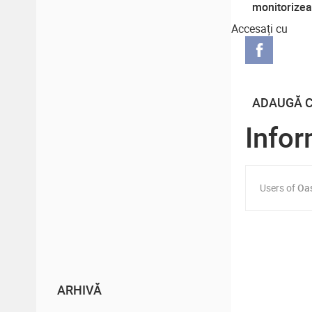
monitorizea
cazurile jud
Accesați cu
fost pornit
puternic su
politic
ADAUGĂ 
Infor
Users of
Oa
ARHIVĂ