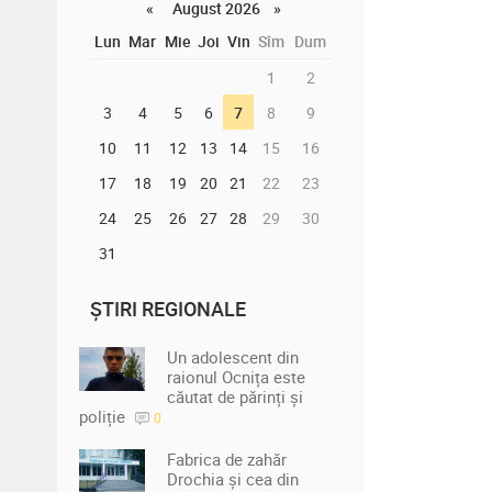
«
August 2026 »
Lun
Mar
Mie
Joi
Vin
Sîm
Dum
1
2
3
4
5
6
7
8
9
10
11
12
13
14
15
16
17
18
19
20
21
22
23
24
25
26
27
28
29
30
31
ȘTIRI REGIONALE
Un adolescent din
raionul Ocnița este
căutat de părinți și
poliție
0
Fabrica de zahăr
Drochia și cea din