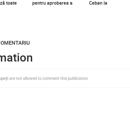
ză toate
pentru aprobarea a
Ceban la
iciare ce au
Acordului de
întreprinderile
e având un
colaborare adițional la
municipale
bstrat
Protocolul de Înfrățire,
încheiat între Primăria
municipiului Chișinău
și Primăria
COMENTARIU
municipiului București
la 4 noiembrie 1999.
mation
speți
are not allowed to comment this publication.