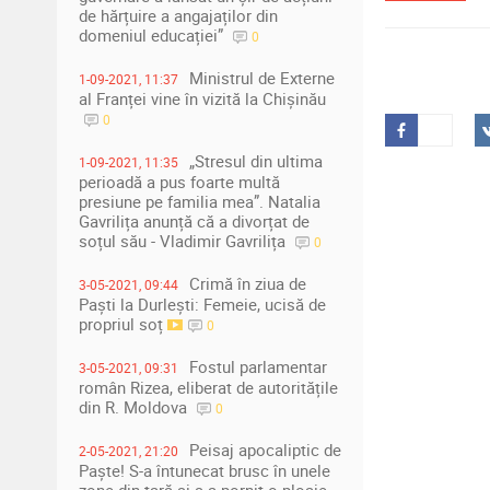
de hărțuire a angajaților din
domeniul educației”
0
Ministrul de Externe
1-09-2021, 11:37
al Franței vine în vizită la Chișinău
0
„Stresul din ultima
1-09-2021, 11:35
perioadă a pus foarte multă
presiune pe familia mea”. Natalia
Gavrilița anunță că a divorțat de
soțul său - Vladimir Gavrilița
0
Crimă în ziua de
3-05-2021, 09:44
Paști la Durlești: Femeie, ucisă de
propriul soț
0
Fostul parlamentar
3-05-2021, 09:31
român Rizea, eliberat de autoritățile
din R. Moldova
0
Peisaj apocaliptic de
2-05-2021, 21:20
Paște! S-a întunecat brusc în unele