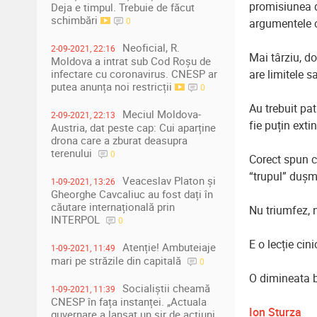
promisiunea d
Deja e timpul. Trebuie de făcut
schimbări
0
argumentele c
Neoficial, R.
2-09-2021, 22:16
Mai târziu, d
Moldova a intrat sub Cod Roșu de
are limitele sa
infectare cu coronavirus. CNESP ar
putea anunța noi restricții
0
Au trebuit pat
Meciul Moldova-
2-09-2021, 22:13
fie puțin exti
Austria, dat peste cap: Cui aparține
drona care a zburat deasupra
terenului
0
Corect spun c
“trupul” dușma
Veaceslav Platon și
1-09-2021, 13:26
Gheorghe Cavcaliuc au fost dați în
căutare internațională prin
Nu triumfez, 
INTERPOL
0
E o lecție cin
Atenție! Ambuteiaje
1-09-2021, 11:49
mari pe străzile din capitală
0
O dimineata b
Socialiștii cheamă
1-09-2021, 11:39
CNESP în fața instanței. „Actuala
Ion Sturza
guvernare a lansat un șir de acțiuni