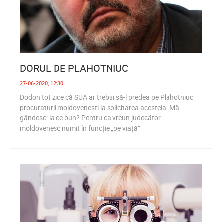
0
1 142
DORUL DE PLAHOTNIUC
27-06-2020, 12:30
Dodon tot zice că SUA ar trebui să-l predea pe Plahotniuc
procuraturii moldovenești la solicitarea acesteia. Mă
gândesc: la ce bun? Pentru ca vreun judecător
moldovenesc numit în funcție „pe viață”