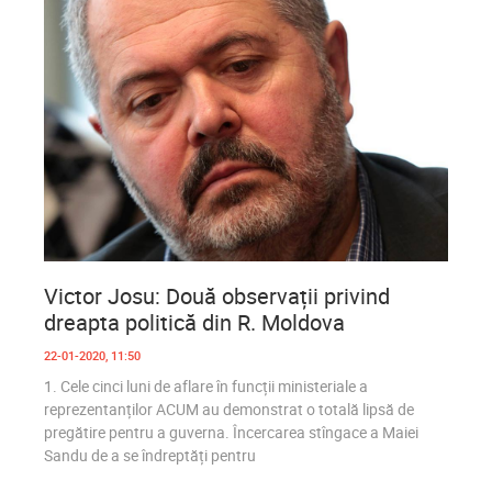
0
1 697
Victor Josu: Două observații privind
dreapta politică din R. Moldova
22-01-2020, 11:50
1. Cele cinci luni de aflare în funcții ministeriale a
reprezentanților ACUM au demonstrat o totală lipsă de
pregătire pentru a guverna. Încercarea stîngace a Maiei
Sandu de a se îndreptăți pentru