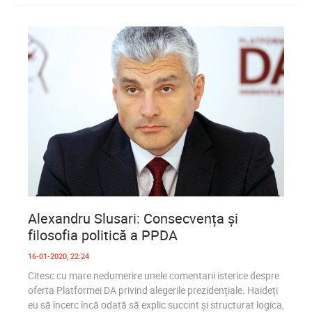
0
1 458
Alexandru Slusari: Consecvența și
filosofia politică a PPDA
16-01-2020, 22:24
Citesc cu mare nedumerire unele comentarii isterice despre
oferta Platformei DA privind alegerile prezidențiale. Haideți
eu să încerc încă odată să explic succint și structurat logica,