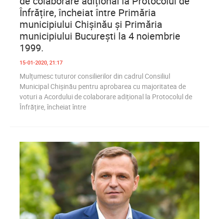
de colaborare adițional la Protocolul de
Înfrățire, încheiat între Primăria
municipiului Chișinău și Primăria
municipiului București la 4 noiembrie
1999.
15-01-2020, 21:17
Mulțumesc tuturor consilierilor din cadrul Consiliul
Municipal Chișinău pentru aprobarea cu majoritatea de
voturi a Acordului de colaborare adițional la Protocolul de
Înfrățire, încheiat între