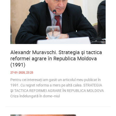
0
1 676
Alexandr Muravschi. Strategia şi tactica
reformei agrare în Republica Moldova
(1991)
27-01-2020, 23:25
Pentru cei interesați am gasit un articolul meu publicat în
1991. Cu regret reforma a mers pe altă calea. STRATEGIA
ŞI TACTICA REFORMEI AGRARE ÎN REPUBLICA MOLDOVA
Criza îndelungată în dome¬niul