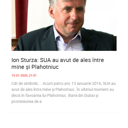
0
689
Ion Sturza: SUA au avut de ales între
mine și Plahotniuc
15-01-2020, 21:01
Cât de simbolic... Acum patru ani, 13 ianuarie 2016, SUA au
avut de ales între mine și Plahotniuc. În ultimul moment au
decis în favoarea lui Plahotniuc. Banii din Dubai și
promisiunea de a